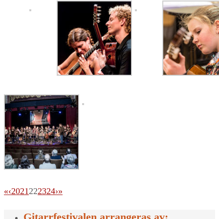
«
‹
20
21
22
23
24
›
»
Gitarrfestivalen arrangeras av: