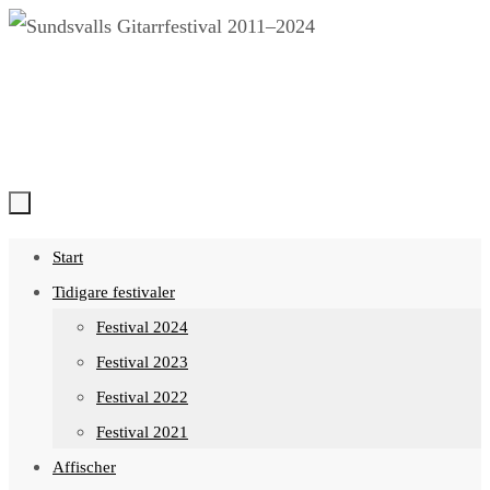
Hoppa
till
innehållet
Hoppa
Start
till
Tidigare festivaler
innehållet
Festival 2024
Festival 2023
Festival 2022
Festival 2021
Affischer