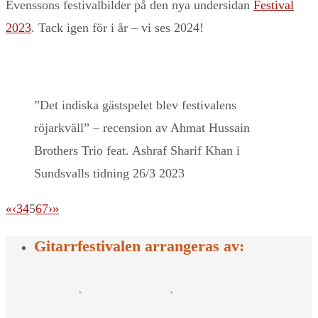
Evenssons festivalbilder på den nya undersidan
Festival
2023
. Tack igen för i år – vi ses 2024!
”Det indiska gästspelet blev festivalens
röjarkväll” – recension av Ahmat Hussain
Brothers Trio feat. Ashraf Sharif Khan i
Sundsvalls tidning 26/3 2023
«
‹
3
4
5
6
7
›
»
Gitarrfestivalen arrangeras av: