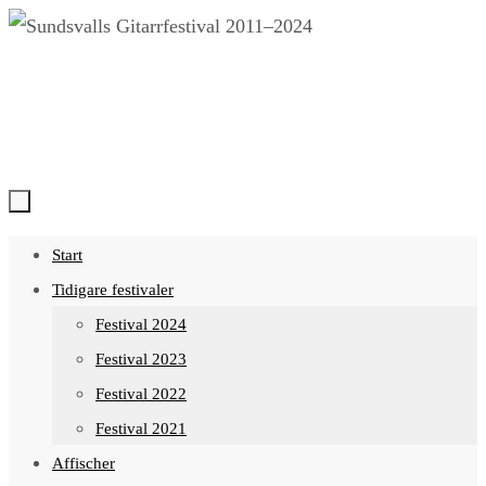
Hoppa
till
innehållet
Hoppa
Start
till
Tidigare festivaler
innehållet
Festival 2024
Festival 2023
Festival 2022
Festival 2021
Affischer