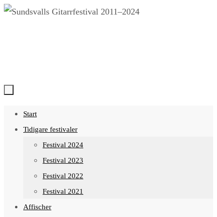
Hoppa
till
innehållet
Hoppa
Start
till
Tidigare festivaler
innehållet
Festival 2024
Festival 2023
Festival 2022
Festival 2021
Affischer